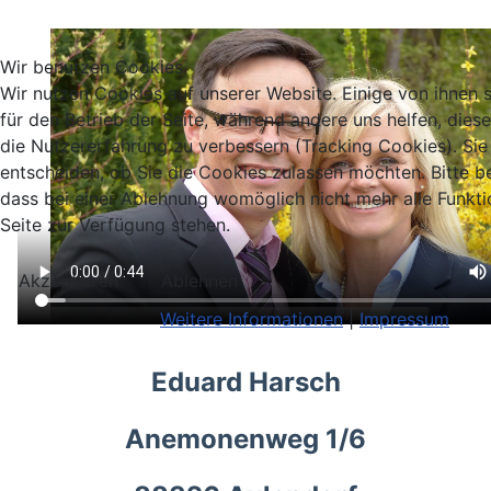
Wir benutzen Cookies
Wir nutzen Cookies auf unserer Website. Einige von ihnen s
für den Betrieb der Seite, während andere uns helfen, dies
die Nutzererfahrung zu verbessern (Tracking Cookies). Sie
entscheiden, ob Sie die Cookies zulassen möchten. Bitte b
dass bei einer Ablehnung womöglich nicht mehr alle Funkti
Seite zur Verfügung stehen.
Akzeptieren
Ablehnen
Weitere Informationen
|
Impressum
Eduard Harsch
Anemonenweg 1/6